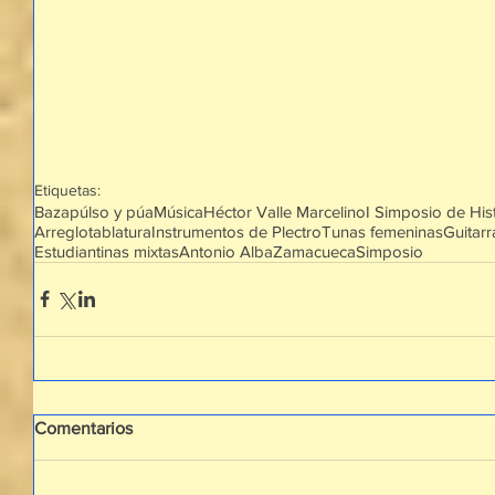
Etiquetas:
Baza
púlso y púa
Música
Héctor Valle Marcelino
I Simposio de His
Arreglo
tablatura
Instrumentos de Plectro
Tunas femeninas
Guitarr
Estudiantinas mixtas
Antonio Alba
Zamacueca
Simposio
Comentarios