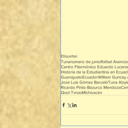
Etiquetas:
Tuna
número de junio
Rafael Asenci
Centro Filarmónico Eduardo Lucena
Historia de la Estudiantina en Ecuad
Guanajuato
Ecuador
William Guncay 
José Luis Gómez Barceló
Tuna Abyl
Ricardo Pinto-Bazurco Mendoza
Cen
Qvot Tvnas
Michoacán