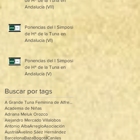
de Hª de la Tuna en
Andalucía (VII)
Ponencias del I Simposio
de Hª de la Tuna en
Andalucía (VI)
Ponencias del I Simposio
de Hª de la Tuna en
Andalucía (V)
Buscar por tags
A Grande Tuna Feminina de Alfredo Mântua
Academia de Niñas
Adriana Meluk Orozco
Alejandro Mercado Villalobos
Antonio Alba
Arreglo
Asociación
Austria
Avelino Sáez Hernández
Barcelona
Baza
Bogotá
Caniles