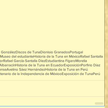
o González
Discos de Tuna
Dionisio Granados
Portugal
Museo del estudiante
Historia de la Tuna en México
Rafael Santalla
or
Rafael García-Santalla Díez
Estudiantina Fígaro
Morelia
Albarracín
Historia de la Tuna en Ecuador
Exposición
Porfirio Díaz
ense
Avelino Sáez Hernández
Historia de la Tuna en Perú
tenario de la Independencia de Méxioo
Exposición de Tuna
Perú