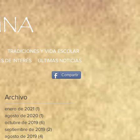
UNA
TRADICIONES Y VIDA ESCOLAR
S DE INTERÉS
ÚLTIMAS NOTICIAS
Compartir
Archivo
enero de 2021
(1)
1 entrada
agosto de 2020
(1)
1 entrada
octubre de 2019
(6)
6 entradas
septiembre de 2019
(2)
2 entradas
agosto de 2019
(4)
4 entradas