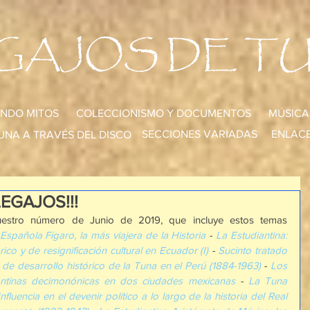
GAJOS DE T
NDO MITOS
COLECCIONISMO Y DOCUMENTOS
MÚSICA
SECCIONES VARIADAS
ENLACE
UNA A TRAVÉS DEL DISCO
LEGAJOS!!!
uestro número de Junio de 2019, que incluye estos temas 
Española Fígaro, la más viajera de la Historia
 - 
La Estudiantina: 
ico y de resignificación cultural en Ecuador (I)
 - 
Sucinto tratado 
de desarrollo histórico de la Tuna en el Perú (1884-1963)
 - 
Los 
iantinas decimonónicas en dos ciudades mexicanas
 - 
La Tuna 
Influencia en el devenir político a lo largo de la historia del Real 