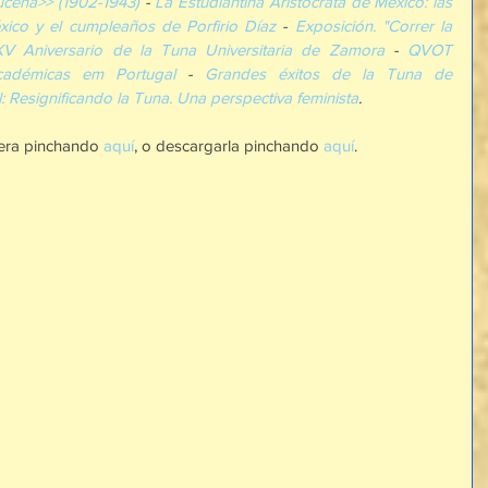
ucena>> (1902-1943)
 - 
La Estudiantina Aristócrata de México: las 
xico y el cumpleaños de Porfirio Díaz
 - 
Exposición. "Correr la 
XV Aniversario de la Tuna Universitaria de Zamora
 - 
QVOT 
adémicas em Portugal
 - 
Grandes éxitos de la Tuna de 
l: Resignificando la Tuna. Una perspectiva feminista
.
tera pinchando 
aquí
, o descargarla pinchando 
aquí
.