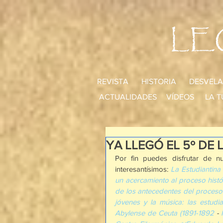
LE
REVISTA
HISTORIA
DESVELA
ACTUALIDADES
VÍDEOS
LA T
YA LLEGÓ EL 5º DE 
Por fin puedes disfrutar de n
interesantísimos: 
La Estudiantina 
un acercamiento al proceso histór
de los antecedentes del proceso 
jóvenes y la música: las estud
Abylense de Ceuta (1891-1892
 - 