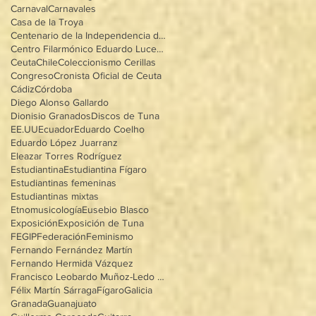
Carnaval
Carnavales
Casa de la Troya
Centenario de la Independencia de Méxioo
Centro Filarmónico Eduardo Lucena
Ceuta
Chile
Coleccionismo Cerillas
Congreso
Cronista Oficial de Ceuta
Cádiz
Córdoba
Diego Alonso Gallardo
Dionisio Granados
Discos de Tuna
EE.UU
Ecuador
Eduardo Coelho
Eduardo López Juarranz
Eleazar Torres Rodríguez
Estudiantina
Estudiantina Fígaro
Estudiantinas femeninas
Estudiantinas mixtas
Etnomusicología
Eusebio Blasco
Exposición
Exposición de Tuna
FEGIP
Federación
Feminismo
Fernando Fernández Martín
Fernando Hermida Vázquez
Francisco Leobardo Muñoz-Ledo Villegas
Félix Martín Sárraga
Fígaro
Galicia
Granada
Guanajuato