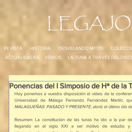
LEGAJO
REVISTA
HISTORIA
DESVELANDO MITOS
COLECCI
ACTUALIDADES
VÍDEOS
LA TUNA A TRAVÉS DEL DISC
Ponencias del I Simposio de Hª de la 
Hoy ponemos a vuestra disposición el vídeo de la conferenc
Universidad de Málaga Fernando Fernández Martín, que
MALAGUEÑAS: PASADO Y PRESENTE
, abrió el último día d
Resumen: La constitución de las tunas ha ido a la par de 
llegando en el siglo XXI a ser motivo de estudio y 