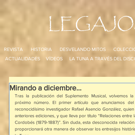
LEGAJO
REVISTA
HISTORIA
DESVELANDO MITOS
COLECCI
ACTUALIDADES
VÍDEOS
LA TUNA A TRAVÉS DEL DISC
Mirando a diciembre…
Tras la publicación del Suplemento Musical, volvemos la 
próximo número. El primer artículo que anunciamos del
reconocidísimo investigador Rafael Asencio González, quien
anteriores ediciones, y que lleva por título “Relaciones entre 
Cordobés (1879-1887)”. Sin duda, esta desconocida relación e
proporcionará otra manera de observar los entresijos históric