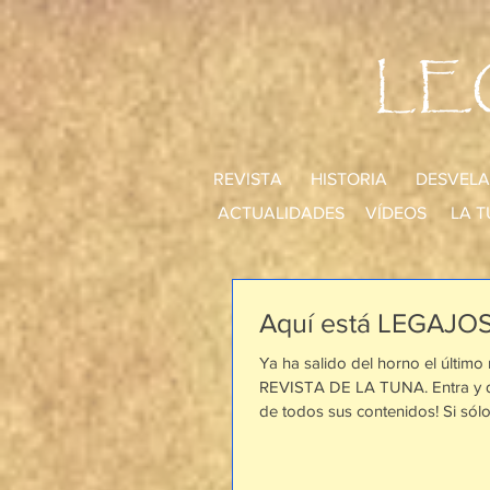
LE
REVISTA
HISTORIA
DESVELA
ACTUALIDADES
VÍDEOS
LA T
Aquí está LEGAJOS
Ya ha salido del horno el último
REVISTA DE LA TUNA. Entra y di
de todos sus contenidos! Si sólo 