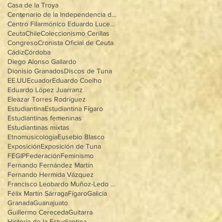
Casa de la Troya
Centenario de la Independencia de Méxioo
Centro Filarmónico Eduardo Lucena
Ceuta
Chile
Coleccionismo Cerillas
Congreso
Cronista Oficial de Ceuta
Cádiz
Córdoba
Diego Alonso Gallardo
Dionisio Granados
Discos de Tuna
EE.UU
Ecuador
Eduardo Coelho
Eduardo López Juarranz
Eleazar Torres Rodríguez
Estudiantina
Estudiantina Fígaro
Estudiantinas femeninas
Estudiantinas mixtas
Etnomusicología
Eusebio Blasco
Exposición
Exposición de Tuna
FEGIP
Federación
Feminismo
Fernando Fernández Martín
Fernando Hermida Vázquez
Francisco Leobardo Muñoz-Ledo Villegas
Félix Martín Sárraga
Fígaro
Galicia
Granada
Guanajuato
Guillermo Cereceda
Guitarra
Historia de la Estudiantina