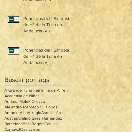
Ponencias del I Simposio
de Hª de la Tuna en
Andalucía (VI)
Ponencias del I Simposio
de Hª de la Tuna en
Andalucía (V)
Buscar por tags
A Grande Tuna Feminina de Alfredo Mântua
Academia de Niñas
Adriana Meluk Orozco
Alejandro Mercado Villalobos
Antonio Alba
Arreglo
Asociación
Austria
Avelino Sáez Hernández
Barcelona
Baza
Bogotá
Caniles
Carnaval
Carnavales