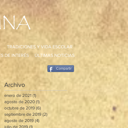
UNA
TRADICIONES Y VIDA ESCOLAR
S DE INTERÉS
ÚLTIMAS NOTICIAS
Compartir
Archivo
enero de 2021
(1)
1 entrada
agosto de 2020
(1)
1 entrada
octubre de 2019
(6)
6 entradas
septiembre de 2019
(2)
2 entradas
agosto de 2019
(4)
4 entradas
julio de 2019
(1)
1 entrada