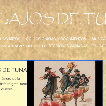
GAJOS DE T
NDO MITOS
COLECCIONISMO Y DOCUMENTOS
MÚSICA
SECCIONES VARIADAS
ENLACE
UNA A TRAVÉS DEL DISCO
 DE TUNA!!!
 número de la
sfruta gratuitamente
quieres...