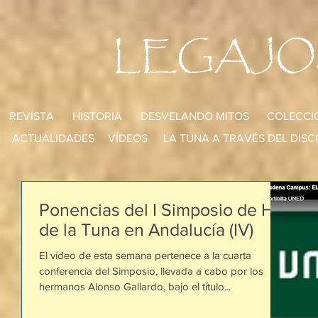
LEGAJO
REVISTA
HISTORIA
DESVELANDO MITOS
COLECCI
ACTUALIDADES
VÍDEOS
LA TUNA A TRAVÉS DEL DISC
Ponencias del I Simposio de Hª
de la Tuna en Andalucía (IV)
El vídeo de esta semana pertenece a la cuarta
conferencia del Simposio, llevada a cabo por los
hermanos Alonso Gallardo, bajo el título...