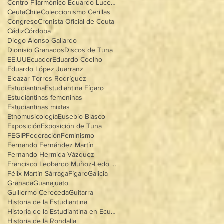
Centro Filarmónico Eduardo Lucena
Ceuta
Chile
Coleccionismo Cerillas
Congreso
Cronista Oficial de Ceuta
Cádiz
Córdoba
Diego Alonso Gallardo
Dionisio Granados
Discos de Tuna
EE.UU
Ecuador
Eduardo Coelho
Eduardo López Juarranz
Eleazar Torres Rodríguez
Estudiantina
Estudiantina Fígaro
Estudiantinas femeninas
Estudiantinas mixtas
Etnomusicología
Eusebio Blasco
Exposición
Exposición de Tuna
FEGIP
Federación
Feminismo
Fernando Fernández Martín
Fernando Hermida Vázquez
Francisco Leobardo Muñoz-Ledo Villegas
Félix Martín Sárraga
Fígaro
Galicia
Granada
Guanajuato
Guillermo Cereceda
Guitarra
Historia de la Estudiantina
Historia de la Estudiantina en Ecuador
Historia de la Rondalla