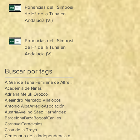
Ponencias del I Simposio
de Hª de la Tuna en
Andalucía (VI)
Ponencias del I Simposio
de Hª de la Tuna en
Andalucía (V)
Buscar por tags
A Grande Tuna Feminina de Alfredo Mântua
Academia de Niñas
Adriana Meluk Orozco
Alejandro Mercado Villalobos
Antonio Alba
Arreglo
Asociación
Austria
Avelino Sáez Hernández
Barcelona
Baza
Bogotá
Caniles
Carnaval
Carnavales
Casa de la Troya
Centenario de la Independencia de Méxioo