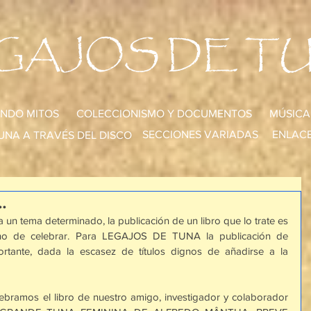
GAJOS DE T
NDO MITOS
COLECCIONISMO Y DOCUMENTOS
MÚSICA
SECCIONES VARIADAS
ENLACE
UNA A TRAVÉS DEL DISCO
.
 un tema determinado, la publicación de un libro que lo trate es 
gno de celebrar. Para LEGAJOS DE TUNA la publicación de 
tante, dada la escasez de títulos dignos de añadirse a la 
ebramos el libro de nuestro amigo, investigador y colaborador 