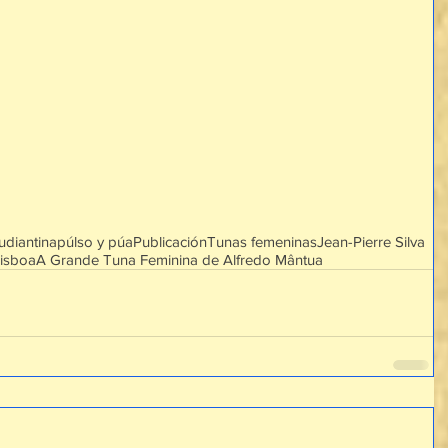
tudiantina
púlso y púa
Publicación
Tunas femeninas
Jean-Pierre Silva
isboa
A Grande Tuna Feminina de Alfredo Mântua