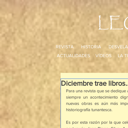
LE
REVISTA
HISTORIA
DESVELA
ACTUALIDADES
VÍDEOS
LA T
Diciembre trae libros..
Para una revista que se dedique a
siempre un acontecimiento di
nuevas obras es aún más impor
historiografía tunantesca.
Es por esta razón por la que cel