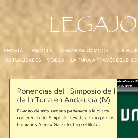
LEGAJO
REVISTA
HISTORIA
DESVELANDO MITOS
COLECCI
ACTUALIDADES
VÍDEOS
LA TUNA A TRAVÉS DEL DISC
Ponencias del I Simposio de Hª
de la Tuna en Andalucía (IV)
El vídeo de esta semana pertenece a la cuarta
conferencia del Simposio, llevada a cabo por los
hermanos Alonso Gallardo, bajo el título...