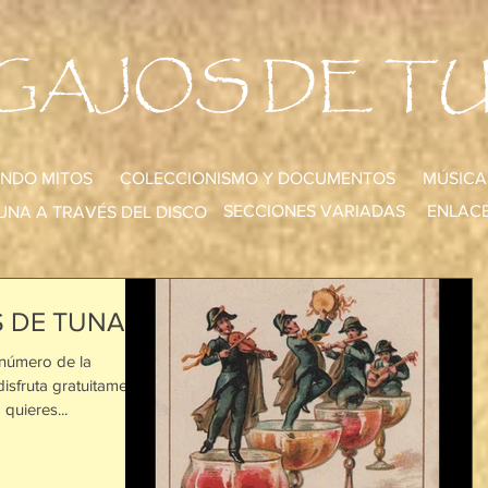
GAJOS DE T
NDO MITOS
COLECCIONISMO Y DOCUMENTOS
MÚSICA
SECCIONES VARIADAS
ENLACE
UNA A TRAVÉS DEL DISCO
 DE TUNA!!!
 número de la
sfruta gratuitamente
quieres...