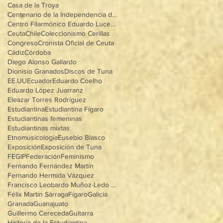
Casa de la Troya
Centenario de la Independencia de Méxioo
Centro Filarmónico Eduardo Lucena
Ceuta
Chile
Coleccionismo Cerillas
Congreso
Cronista Oficial de Ceuta
Cádiz
Córdoba
Diego Alonso Gallardo
Dionisio Granados
Discos de Tuna
EE.UU
Ecuador
Eduardo Coelho
Eduardo López Juarranz
Eleazar Torres Rodríguez
Estudiantina
Estudiantina Fígaro
Estudiantinas femeninas
Estudiantinas mixtas
Etnomusicología
Eusebio Blasco
Exposición
Exposición de Tuna
FEGIP
Federación
Feminismo
Fernando Fernández Martín
Fernando Hermida Vázquez
Francisco Leobardo Muñoz-Ledo Villegas
Félix Martín Sárraga
Fígaro
Galicia
Granada
Guanajuato
Guillermo Cereceda
Guitarra
Historia de la Estudiantina