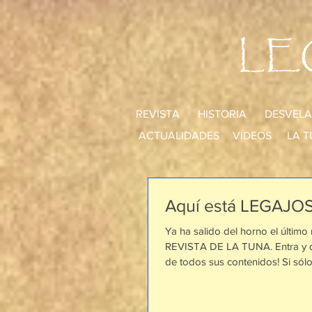
LE
REVISTA
HISTORIA
DESVELA
ACTUALIDADES
VÍDEOS
LA T
Aquí está LEGAJOS
Ya ha salido del horno el último
REVISTA DE LA TUNA. Entra y di
de todos sus contenidos! Si sólo 