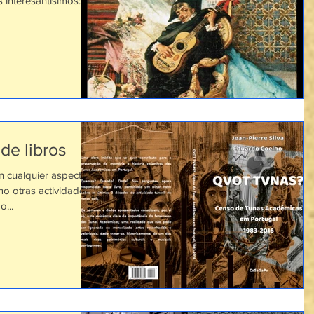
 interesantísimos: La
de libros
n cualquier aspecto
omo otras actividades
...