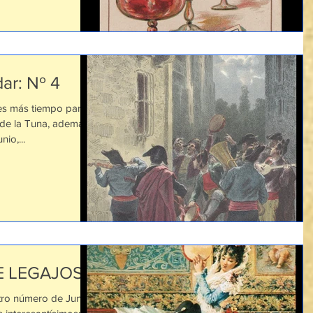
ar: Nº 4
nes más tiempo para
 de la Tuna, además
io,...
E LEGAJOS!!!
stro número de Junio