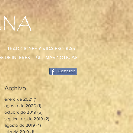
UNA
TRADICIONES Y VIDA ESCOLAR
S DE INTERÉS
ÚLTIMAS NOTICIAS
Compartir
Archivo
enero de 2021
(1)
1 entrada
agosto de 2020
(1)
1 entrada
octubre de 2019
(6)
6 entradas
septiembre de 2019
(2)
2 entradas
agosto de 2019
(4)
4 entradas
julio de 2019
(1)
1 entrada