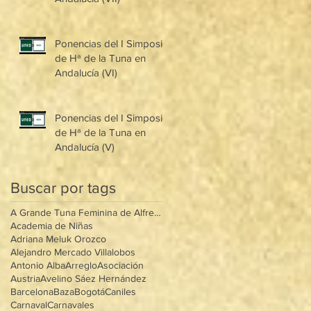
Ponencias del I Simposio
de Hª de la Tuna en
Andalucía (VI)
Ponencias del I Simposio
de Hª de la Tuna en
Andalucía (V)
Buscar por tags
A Grande Tuna Feminina de Alfredo Mântua
Academia de Niñas
Adriana Meluk Orozco
Alejandro Mercado Villalobos
Antonio Alba
Arreglo
Asociación
Austria
Avelino Sáez Hernández
Barcelona
Baza
Bogotá
Caniles
Carnaval
Carnavales