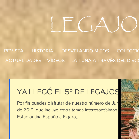
LEGAJO
REVISTA
HISTORIA
DESVELANDO MITOS
COLECCI
ACTUALIDADES
VÍDEOS
LA TUNA A TRAVÉS DEL DISC
YA LLEGÓ EL 5º DE LEGAJOS!!!
Por fin puedes disfrutar de nuestro número de Junio
de 2019, que incluye estos temas interesantísimos: La
Estudiantina Española Fígaro,...