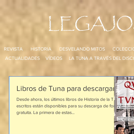
LEGAJO
REVISTA
HISTORIA
DESVELANDO MITOS
COLECCI
ACTUALIDADES
VÍDEOS
LA TUNA A TRAVÉS DEL DISC
Libros de Tuna para descargar
Desde ahora, los últimos libros de Historia de la Tuna
escritos están disponibles para su descarga de forma
gratuita. La primera de estas...