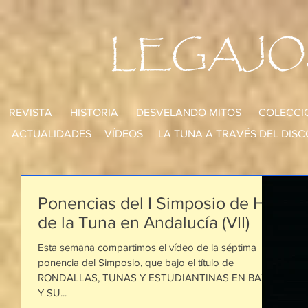
LEGAJO
REVISTA
HISTORIA
DESVELANDO MITOS
COLECCI
ACTUALIDADES
VÍDEOS
LA TUNA A TRAVÉS DEL DISC
Ponencias del I Simposio de Hª
de la Tuna en Andalucía (VII)
Esta semana compartimos el vídeo de la séptima
ponencia del Simposio, que bajo el título de
RONDALLAS, TUNAS Y ESTUDIANTINAS EN BAZA
Y SU...