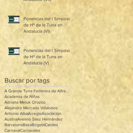
Ponencias del I Simposio
de Hª de la Tuna en
Andalucía (VI)
Ponencias del I Simposio
de Hª de la Tuna en
Andalucía (V)
Buscar por tags
A Grande Tuna Feminina de Alfredo Mântua
Academia de Niñas
Adriana Meluk Orozco
Alejandro Mercado Villalobos
Antonio Alba
Arreglo
Asociación
Austria
Avelino Sáez Hernández
Barcelona
Baza
Bogotá
Caniles
Carnaval
Carnavales