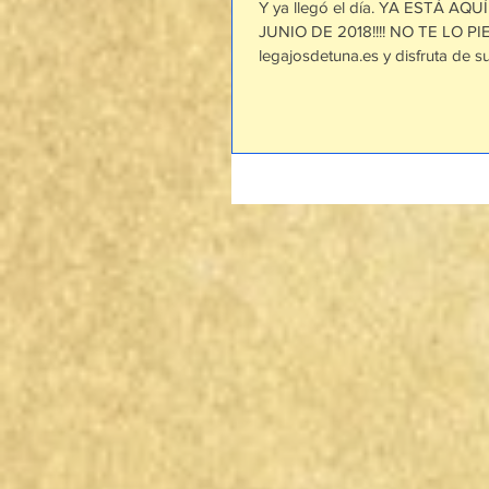
Y ya llegó el día. YA ESTÁ A
JUNIO DE 2018!!!! NO TE LO PI
legajosdetuna.es y disfruta de su