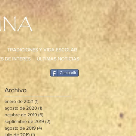
UNA
TRADICIONES Y VIDA ESCOLAR
S DE INTERÉS
ÚLTIMAS NOTICIAS
Compartir
Archivo
enero de 2021
(1)
1 entrada
agosto de 2020
(1)
1 entrada
octubre de 2019
(6)
6 entradas
septiembre de 2019
(2)
2 entradas
agosto de 2019
(4)
4 entradas
julio de 2019
(1)
1 entrada