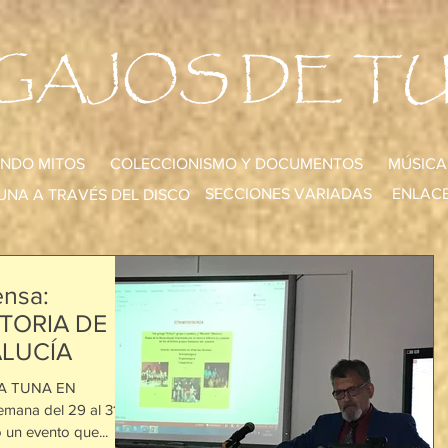
GAJOS DE T
NDO MITOS
COLECCIONISMO Y DOCUMENTOS
MÚSICA
SECCIONES VARIADAS
ENLACE
UNA A TRAVÉS DEL DISCO
nsa:
STORIA DE
ALUCÍA
LA TUNA EN
mana del 29 al 31 de
 un evento que...