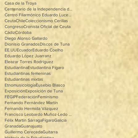
Casa de la Troya
Centenario de la Independencia de Méxioo
Centro Filarmónico Eduardo Lucena
Ceuta
Chile
Coleccionismo Cerillas
Congreso
Cronista Oficial de Ceuta
Cádiz
Córdoba
Diego Alonso Gallardo
Dionisio Granados
Discos de Tuna
EE.UU
Ecuador
Eduardo Coelho
Eduardo López Juarranz
Eleazar Torres Rodríguez
Estudiantina
Estudiantina Fígaro
Estudiantinas femeninas
Estudiantinas mixtas
Etnomusicología
Eusebio Blasco
Exposición
Exposición de Tuna
FEGIP
Federación
Feminismo
Fernando Fernández Martín
Fernando Hermida Vázquez
Francisco Leobardo Muñoz-Ledo Villegas
Félix Martín Sárraga
Fígaro
Galicia
Granada
Guanajuato
Guillermo Cereceda
Guitarra
Historia de la Estudiantina