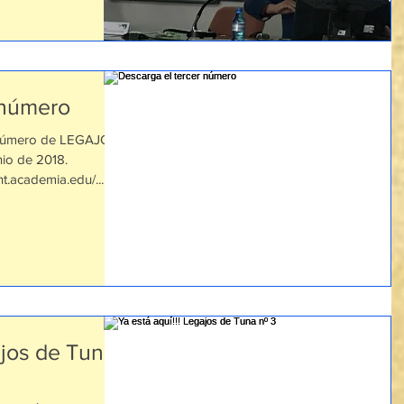
 número
o número de LEGAJOS
io de 2018.
t.academia.edu/...
ajos de Tuna