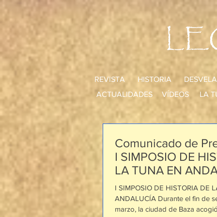
LE
REVISTA
HISTORIA
DESVELA
ACTUALIDADES
VÍDEOS
LA T
Comunicado de Pre
I SIMPOSIO DE HI
LA TUNA EN AND
I SIMPOSIO DE HISTORIA DE 
ANDALUCÍA Durante el fin de se
marzo, la ciudad de Baza acogió