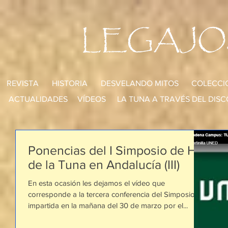
LEGAJO
REVISTA
HISTORIA
DESVELANDO MITOS
COLECCI
ACTUALIDADES
VÍDEOS
LA TUNA A TRAVÉS DEL DISC
Ponencias del I Simposio de Hª
de la Tuna en Andalucía (III)
En esta ocasión les dejamos el vídeo que
corresponde a la tercera conferencia del Simposio,
impartida en la mañana del 30 de marzo por el...